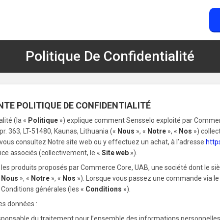
Politique De Confidentialité
ENTE POLITIQUE DE CONFIDENTIALITÉ
lité (la «
Politique
») explique comment Sensselo exploité par Commerc
 pr. 363, LT-51480, Kaunas, Lithuania («
Nous
», «
Notre
», «
Nos
») collec
vous consultez Notre site web ou y effectuez un achat, à l’adresse
http
ce associés (collectivement, le «
Site web
»).
les produits proposés par Commerce Core, UAB, une société dont le siège
«
Nous
», «
Notre
», «
Nos
»). Lorsque vous passez une commande via le 
Conditions générales (les «
Conditions
»).
des données :
sponsable du traitement pour l’ensemble des informations personnelles t