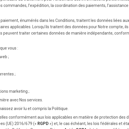
 commandes, l’expédition, la coordination des paiements, l’assistance
e paiement, énumérés dans les Conditions, traitent les données liées
ires applicables. Lorsqu’ils traitent des données pour Notre compte, ils
ge, ils peuvent traiter certaines données de manière indépendante, confo
 que vous :
web ;
rrentes ;
ions marketing ;
nière avec Nos services.
naissez avoir lu et compris la Politique.
elles conformément aux lois applicables en matière de protection de
nées (UE) 2016/679 («
RGPD
») et, le cas échéant, les lois fédérales et 